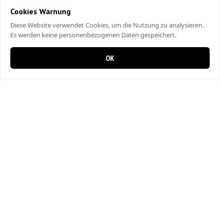
Cookies Warnung
Diese Website verwendet Cookies, um die Nutzung zu analysieren.
Es werden keine personenbezogenen Daten gespeichert.
OK
0 items in cart
0
Muro’s Pizza Kebab
Baselstrasse 68
4500 Solothurn
032 621 21 22
Fleisch- und Fischherkunft