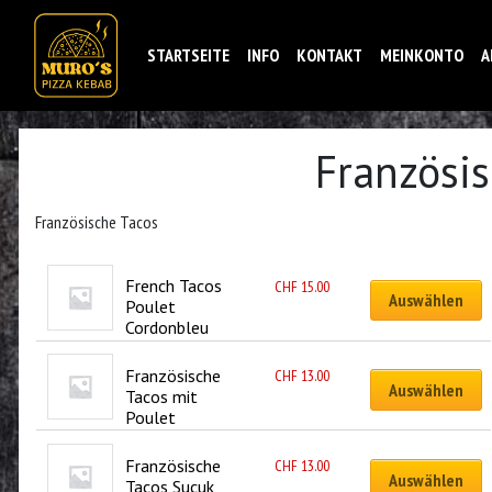
STARTSEITE
INFO
KONTAKT
MEINKONTO
A
Französi
Französische Tacos
French Tacos 
CHF
15.00
Auswählen
Poulet 
Cordonbleu
Französische 
CHF
13.00
Auswählen
Tacos mit 
Poulet
Französische 
CHF
13.00
Auswählen
Tacos Sucuk