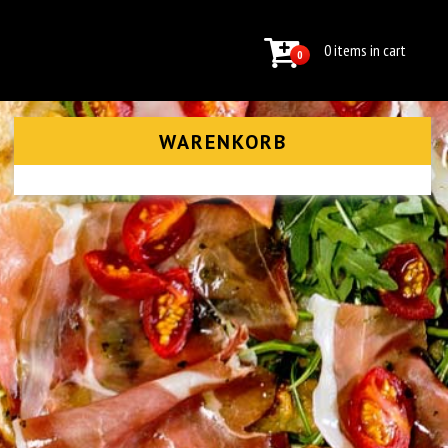
0 items in cart
0
WARENKORB