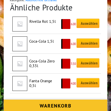
Ähnliche Produkte
Rivella Rot 1,5l
Auswählen
CHF
6.00
Coca-Cola 1,5l
Auswählen
CHF
6.00
Coca-Cola Zero 
Auswählen
CHF
3.50
0,33l
Fanta Orange 
Auswählen
CHF
4.00
0,5l
WARENKORB