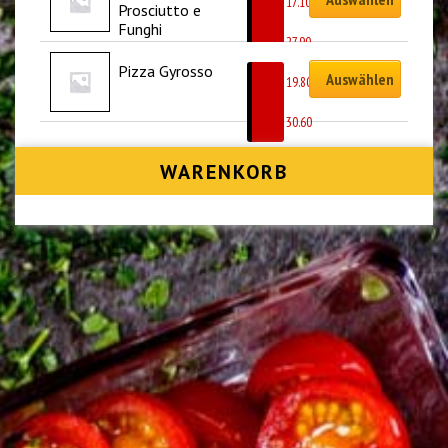
CHF
17.10
Prosciutto e 
–
Funghi
CHF
27.90
Pizza Gyrosso
Auswählen
CHF
19.80
–
CHF
30.60
WARENKORB