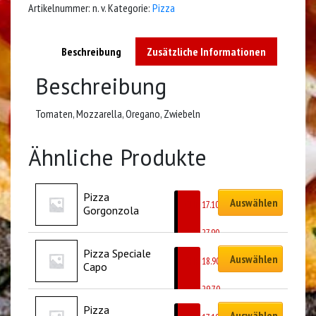
Artikelnummer:
n. v.
Kategorie:
Pizza
Beschreibung
Zusätzliche Informationen
Beschreibung
Tomaten, Mozzarella, Oregano, Zwiebeln
Ähnliche Produkte
Pizza 
Auswählen
CHF
17.10
Gorgonzola
–
CHF
27.90
Pizza Speciale 
Auswählen
CHF
18.90
Capo
–
CHF
29.70
Pizza 
Auswählen