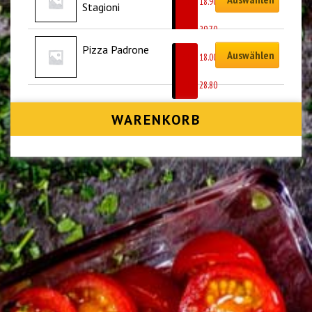
CHF
18.90
Stagioni
–
CHF
29.70
Pizza Padrone
Auswählen
CHF
18.00
–
CHF
28.80
WARENKORB