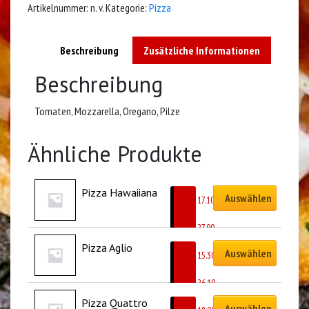
Artikelnummer:
n. v.
Kategorie:
Pizza
Beschreibung
Zusätzliche Informationen
Beschreibung
Tomaten, Mozzarella, Oregano, Pilze
Ähnliche Produkte
Pizza Hawaiiana
Auswählen
CHF
17.10
–
CHF
27.90
Pizza Aglio
Auswählen
CHF
15.30
–
CHF
26.10
Pizza Quattro 
Auswählen