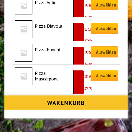
Pizza Aglio
Auswählen
CHF
15.30
–
CHF
26.10
Pizza Diavola
Auswählen
CHF
17.10
–
CHF
27.90
Pizza Funghi
Auswählen
CHF
15.30
–
CHF
26.10
Pizza 
Auswählen
CHF
18.90
Mascarpone
–
CHF
29.70
WARENKORB