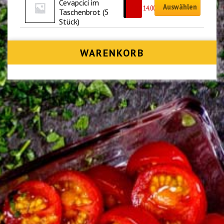
Cevapcici im 
Auswählen
CHF
14.00
Taschenbrot (5 
Stück)
WARENKORB