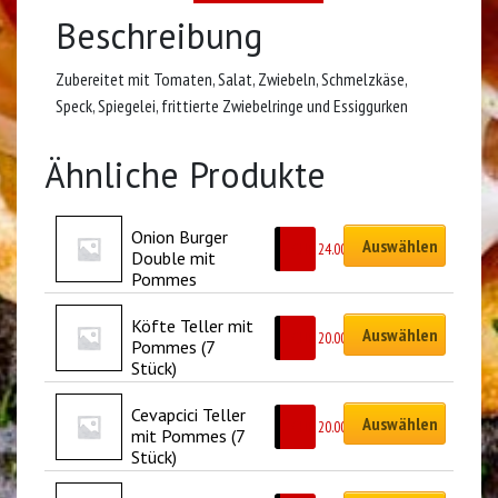
Beschreibung
Zubereitet mit Tomaten, Salat, Zwiebeln, Schmelzkäse,
Speck, Spiegelei, frittierte Zwiebelringe und Essiggurken
Ähnliche Produkte
Onion Burger 
Auswählen
CHF
24.00
Double mit 
Pommes
Köfte Teller mit 
Auswählen
CHF
20.00
Pommes (7 
Stück)
Cevapcici Teller 
Auswählen
CHF
20.00
mit Pommes (7 
Stück)