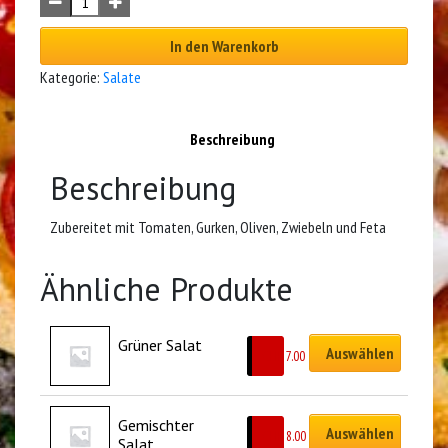
In den Warenkorb
Kategorie:
Salate
Beschreibung
Beschreibung
Zubereitet mit Tomaten, Gurken, Oliven, Zwiebeln und Feta
Ähnliche Produkte
Grüner Salat
Auswählen
CHF
7.00
Gemischter 
Auswählen
CHF
8.00
Salat