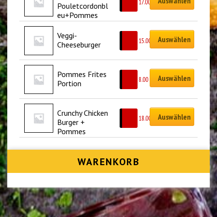
Auswählen
CHF
17.00
Pouletcordonbl
eu+Pommes
Veggi-
Auswählen
CHF
15.00
Cheeseburger
Pommes Frites 
Auswählen
CHF
8.00
Portion
Crunchy Chicken 
Auswählen
CHF
18.00
Burger + 
Pommes
WARENKORB