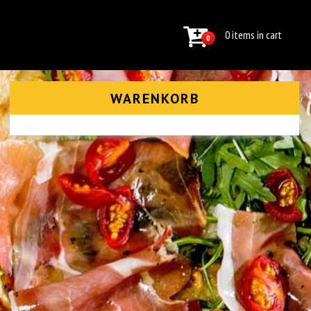
0 items in cart
0
WARENKORB