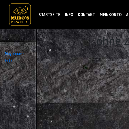
STARTSEITE
INFO
KONTAKT
MEINKONTO
A
ohne 
Beitrags-
Mayonnaise
Feta
Navigation