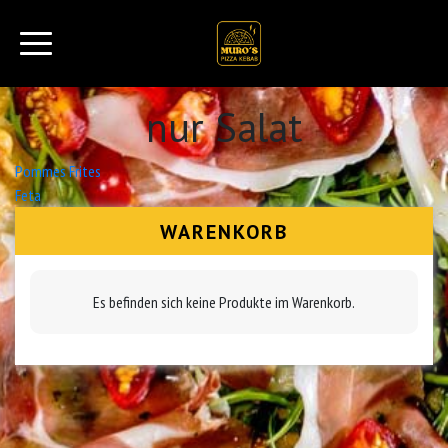
nur Salat
Beitrags-
Pommes Frites
Feta
Navigation
WARENKORB
Es befinden sich keine Produkte im Warenkorb.